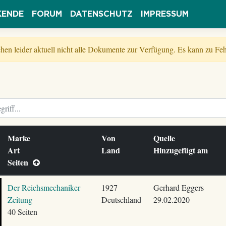
KENDE
FORUM
DATENSCHUTZ
IMPRESSUM
tehen leider aktuell nicht alle Dokumente zur Verfügung. Es kann zu 
Marke
Von
Quelle
Art
Land
Hinzugefügt am
Seiten
Der Reichsmechaniker
1927
Gerhard Eggers
Zeitung
Deutschland
29.02.2020
40 Seiten