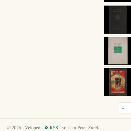
«
© 2026 - Velopedia
RSS
- von Jan-Peter Zurek