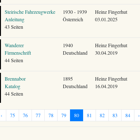
Steirische Fahrzeugwerke
1930 - 1939
Heinz Fingerhut
Anleitung
Österreich
03.01.2025
43 Seiten
Wanderer
1940
Heinz Fingerhut
Firmenschrift
Deutschland
30.04.2019
44 Seiten
Brennabor
1895
Heinz Fingerhut
Katalog
Deutschland
16.04.2019
44 Seiten
‹
75
76
77
78
79
80
81
82
83
84
›