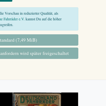
ie Vorschau in reduzierter Qualität, als
he Fahrräder e.V.
kannst Du auf die höher
ugreifen.
tandard (7,49 MiB)
 anfordern wird später freigeschaltet