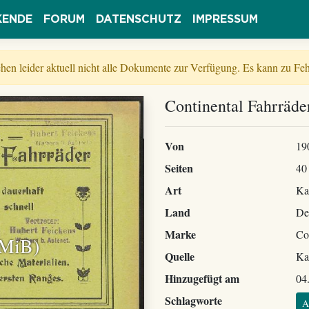
KENDE
FORUM
DATENSCHUTZ
IMPRESSUM
tehen leider aktuell nicht alle Dokumente zur Verfügung. Es kann zu 
Continental Fahrräde
Von
19
Seiten
40
Art
Ka
Land
De
Marke
Co
 MiB)
Quelle
Ka
Hinzugefügt am
04
Schlagworte
A