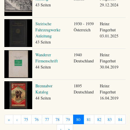
43 Seiten
29.12.2024
Steirische
1930 - 1939
Heinz
Fahrzeugwerke
Österreich
Fingerhut
Anleitung
03.01.2025
43 Seiten
Wanderer
1940
Heinz
Firmenschrift
Deutschland
Fingerhut
44 Seiten
30.04.2019
Brennabor
1895
Heinz
Katalog
Deutschland
Fingerhut
44 Seiten
16.04.2019
«
‹
75
76
77
78
79
80
81
82
83
84
›
»