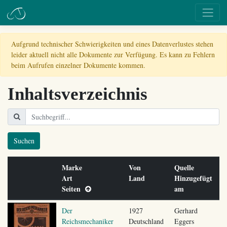
Aufgrund technischer Schwierigkeiten und eines Datenverlustes stehen
leider aktuell nicht alle Dokumente zur Verfügung. Es kann zu Fehlern
beim Aufrufen einzelner Dokumente kommen.
Inhaltsverzeichnis
Suchen
Marke
Von
Quelle
Art
Land
Hinzugefügt
Seiten
am
Der
1927
Gerhard
Reichsmechaniker
Deutschland
Eggers