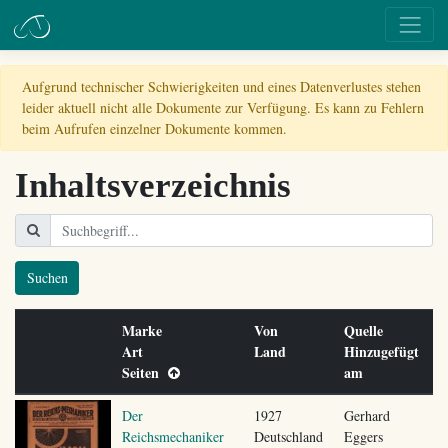
Aufgrund technischer Schwierigkeiten und eines Datenverlustes stehen
leider aktuell nicht alle Dokumente zur Verfügung. Es kann zu Fehlern
beim Aufrufen einzelner Dokumente kommen.
Inhaltsverzeichnis
Suchen
Marke
Von
Quelle
Art
Land
Hinzugefügt
Seiten
am
Der
1927
Gerhard
Reichsmechaniker
Deutschland
Eggers