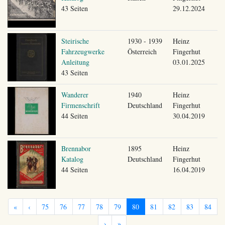
43 Seiten
29.12.2024
Steirische
1930 - 1939
Heinz
Fahrzeugwerke
Österreich
Fingerhut
Anleitung
03.01.2025
43 Seiten
Wanderer
1940
Heinz
Firmenschrift
Deutschland
Fingerhut
44 Seiten
30.04.2019
Brennabor
1895
Heinz
Katalog
Deutschland
Fingerhut
44 Seiten
16.04.2019
«
‹
75
76
77
78
79
80
81
82
83
84
›
»