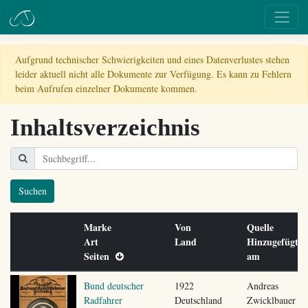
Aufgrund technischer Schwierigkeiten und eines Datenverlustes stehen
leider aktuell nicht alle Dokumente zur Verfügung. Es kann zu Fehlern
beim Aufrufen einzelner Dokumente kommen.
Inhaltsverzeichnis
Suchen
Marke
Von
Quelle
Art
Land
Hinzugefügt
Seiten
am
Bund deutscher
1922
Andreas
Radfahrer
Deutschland
Zwicklbauer