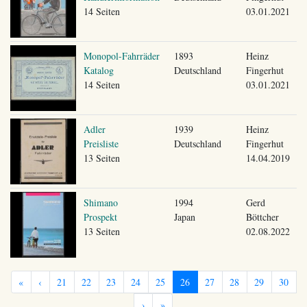
14 Seiten
03.01.2021
Monopol-Fahrräder
1893
Heinz
Katalog
Deutschland
Fingerhut
14 Seiten
03.01.2021
Adler
1939
Heinz
Preisliste
Deutschland
Fingerhut
13 Seiten
14.04.2019
Shimano
1994
Gerd
Prospekt
Japan
Böttcher
13 Seiten
02.08.2022
«
‹
21
22
23
24
25
26
27
28
29
30
›
»