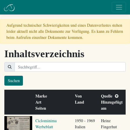
Aufgrund technischer Schwierigkeiten und eines Datenverlustes stehen
leider aktuell nicht alle Dokumente zur Verfügung. Es kann zu Fehlern
beim Aufrufen einzelner Dokumente kommen.
Inhaltsverzeichnis
Suchen
Marke
Von
Quelle
Art
Land
Hinzugefügt
Seiten
am
Ciclominima
1950 - 1969
Heinz
Werbeblatt
Italien
Fingerhut