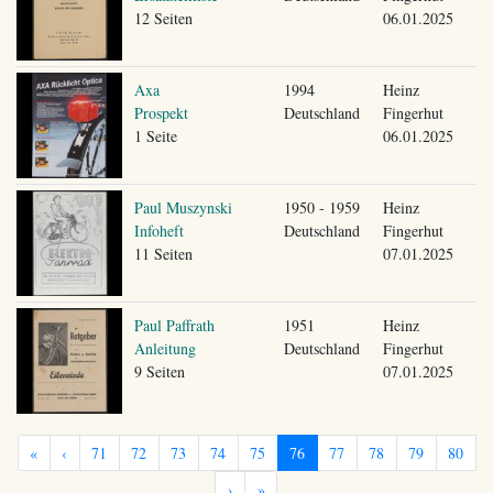
12 Seiten
06.01.2025
Axa
1994
Heinz
Prospekt
Deutschland
Fingerhut
1 Seite
06.01.2025
Paul Muszynski
1950 - 1959
Heinz
Infoheft
Deutschland
Fingerhut
11 Seiten
07.01.2025
Paul Paffrath
1951
Heinz
Anleitung
Deutschland
Fingerhut
9 Seiten
07.01.2025
«
‹
71
72
73
74
75
76
77
78
79
80
›
»