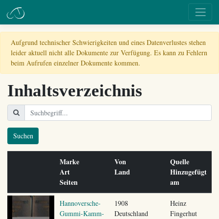
Aufgrund technischer Schwierigkeiten und eines Datenverlustes stehen
leider aktuell nicht alle Dokumente zur Verfügung. Es kann zu Fehlern
beim Aufrufen einzelner Dokumente kommen.
Inhaltsverzeichnis
Suchen
Marke
Von
Quelle
Art
Land
Hinzugefügt
Seiten
am
Hannoversche-
1908
Heinz
Gummi-Kamm-
Deutschland
Fingerhut