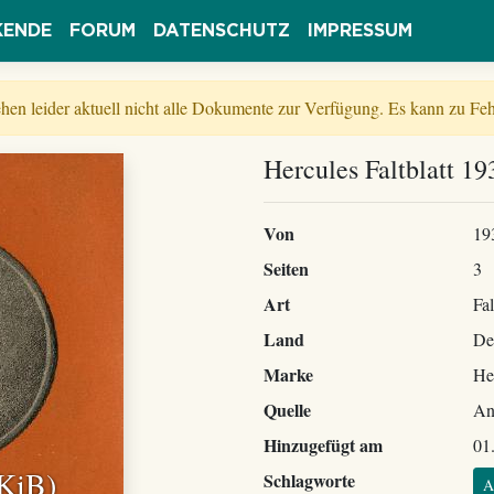
KENDE
FORUM
DATENSCHUTZ
IMPRESSUM
tehen leider aktuell nicht alle Dokumente zur Verfügung. Es kann zu 
Hercules Faltblatt 19
Von
19
Seiten
3
Art
Fal
Land
De
Marke
He
Quelle
An
Hinzugefügt am
01
 KiB)
Schlagworte
A