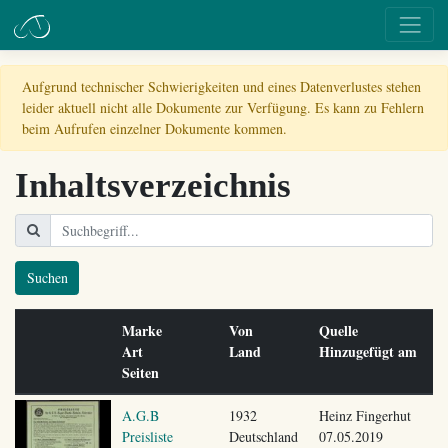
Aufgrund technischer Schwierigkeiten und eines Datenverlustes stehen
leider aktuell nicht alle Dokumente zur Verfügung. Es kann zu Fehlern
beim Aufrufen einzelner Dokumente kommen.
Inhaltsverzeichnis
Suchen
Marke
Von
Quelle
Art
Land
Hinzugefügt am
Seiten
A.G.B
1932
Heinz Fingerhut
Preisliste
Deutschland
07.05.2019