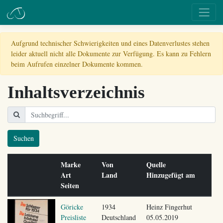
Aufgrund technischer Schwierigkeiten und eines Datenverlustes stehen
leider aktuell nicht alle Dokumente zur Verfügung. Es kann zu Fehlern
beim Aufrufen einzelner Dokumente kommen.
Inhaltsverzeichnis
Suchen
Marke
Von
Quelle
Art
Land
Hinzugefügt am
Seiten
Göricke
1934
Heinz Fingerhut
Preisliste
Deutschland
05.05.2019