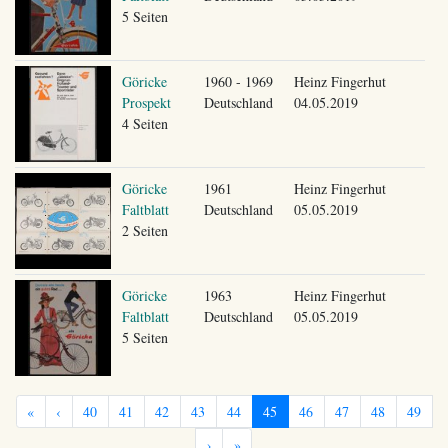
5 Seiten
Göricke
1960 - 1969
Heinz Fingerhut
Prospekt
Deutschland
04.05.2019
4 Seiten
Göricke
1961
Heinz Fingerhut
Faltblatt
Deutschland
05.05.2019
2 Seiten
Göricke
1963
Heinz Fingerhut
Faltblatt
Deutschland
05.05.2019
5 Seiten
«
‹
40
41
42
43
44
45
46
47
48
49
›
»