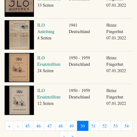
33 Seiten
07.01.2022
ILO
1941
Heinz
Anleitung
Deutschland
Fingerhut
4 Seiten
07.01.2022
ILO
1950 - 1959
Heinz
Ersatzteilliste
Deutschland
Fingerhut
24 Seiten
07.01.2022
ILO
1950 - 1959
Heinz
Ersatzteilliste
Deutschland
Fingerhut
12 Seiten
07.01.2022
«
‹
45
46
47
48
49
50
51
52
53
54
›
»