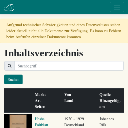
Aufgrund technischer Schwierigkeiten und eines Datenverlustes stehen
leider aktuell nicht alle Dokumente zur Verfügung. Es kann zu Fehlern
beim Aufrufen einzelner Dokumente kommen.
Inhaltsverzeichnis
Suchen
Marke
Von
Quelle
Art
Land
Hinzugefügt
Seiten
am
Hesba
1920 - 1929
Johannes
Faltblatt
Deutschland
Rilk