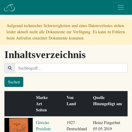
Aufgrund technischer Schwierigkeiten und eines Datenverlustes stehen
leider aktuell nicht alle Dokumente zur Verfügung. Es kann zu Fehlern
beim Aufrufen einzelner Dokumente kommen.
Inhaltsverzeichnis
Suchen
Marke
Von
Quelle
Art
Land
Hinzugefügt am
Seiten
Göricke
1927
Heinz Fingerhut
Preisliste
Deutschland
05.05.2019