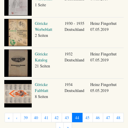
1 Seite
Göricke
1930 - 1935
Heinz Fingerhut
Werbeblatt
Deutschland
07.05.2019
2 Seiten
Göricke
1932
Heinz Fingerhut
Katalog
Deutschland
07.05.2019
21 Seiten
Göricke
1934
Heinz Fingerhut
Faltblatt
Deutschland
05.05.2019
8 Seiten
«
‹
39
40
41
42
43
44
45
46
47
48
›
»