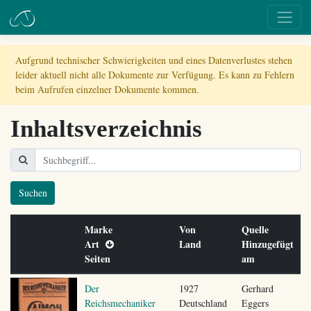
Aufgrund technischer Schwierigkeiten und eines Datenverlustes stehen
leider aktuell nicht alle Dokumente zur Verfügung. Es kann zu Fehlern
beim Aufrufen einzelner Dokumente kommen.
Inhaltsverzeichnis
Suchen
Marke
Von
Quelle
Art
Land
Hinzugefügt
Seiten
am
Der
1927
Gerhard
Reichsmechaniker
Deutschland
Eggers