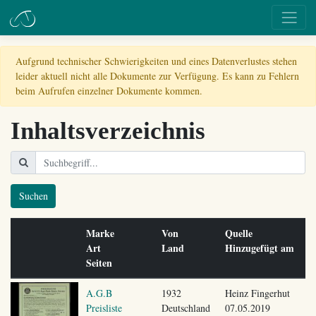
Aufgrund technischer Schwierigkeiten und eines Datenverlustes stehen
leider aktuell nicht alle Dokumente zur Verfügung. Es kann zu Fehlern
beim Aufrufen einzelner Dokumente kommen.
Inhaltsverzeichnis
Suchen
Marke
Von
Quelle
Art
Land
Hinzugefügt am
Seiten
A.G.B
1932
Heinz Fingerhut
Preisliste
Deutschland
07.05.2019