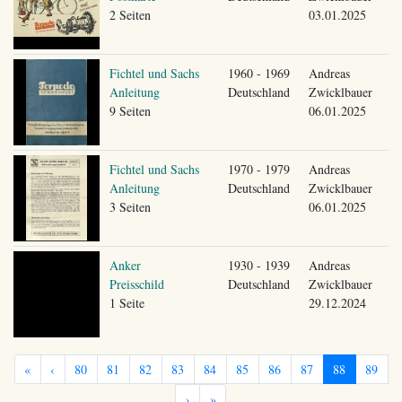
2 Seiten
03.01.2025
Fichtel und Sachs
1960 - 1969
Andreas
Anleitung
Deutschland
Zwicklbauer
9 Seiten
06.01.2025
Fichtel und Sachs
1970 - 1979
Andreas
Anleitung
Deutschland
Zwicklbauer
3 Seiten
06.01.2025
Anker
1930 - 1939
Andreas
Preisschild
Deutschland
Zwicklbauer
1 Seite
29.12.2024
«
‹
80
81
82
83
84
85
86
87
88
89
›
»