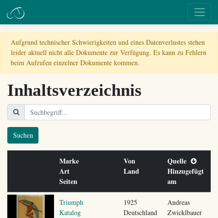
Aufgrund technischer Schwierigkeiten und eines Datenverlustes stehen
leider aktuell nicht alle Dokumente zur Verfügung. Es kann zu Fehlern
beim Aufrufen einzelner Dokumente kommen.
Inhaltsverzeichnis
Suchen
Marke
Von
Quelle
Art
Land
Hinzugefügt
Seiten
am
Triumph
1925
Andreas
Katalog
Deutschland
Zwicklbauer