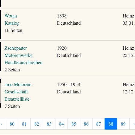
Wotan
1898
Heinz 
Katalog
Deutschland
03.01
16 Seiten
Zschopauer
1926
Heinz 
Motorenwerke
Deutschland
25.12
Händleranschreiben
2 Seiten
amo Motoren-
1950 - 1959
Heinz 
Gesellschaft
Deutschland
12.12
Ersatzteilliste
7 Seiten
‹
80
81
82
83
84
85
86
87
88
89
›