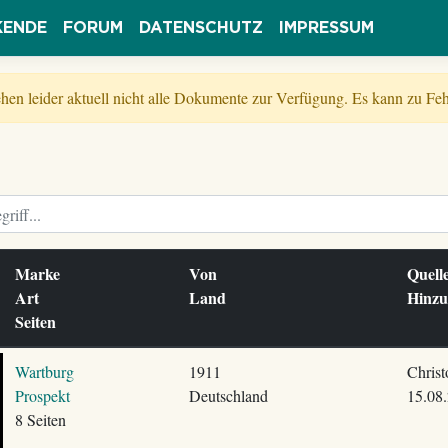
KENDE
FORUM
DATENSCHUTZ
IMPRESSUM
tehen leider aktuell nicht alle Dokumente zur Verfügung. Es kann zu 
Marke
Von
Quel
Art
Land
Hinz
Seiten
Wartburg
1911
Christ
Prospekt
Deutschland
15.08
8 Seiten