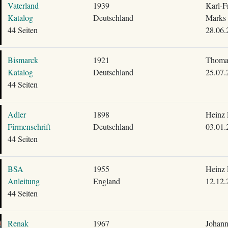
Vaterland
1939
Karl-F
Katalog
Deutschland
Marks
44 Seiten
28.06.
Bismarck
1921
Thoma
Katalog
Deutschland
25.07.
44 Seiten
Adler
1898
Heinz 
Firmenschrift
Deutschland
03.01.
44 Seiten
BSA
1955
Heinz 
Anleitung
England
12.12.
44 Seiten
Renak
1967
Johann