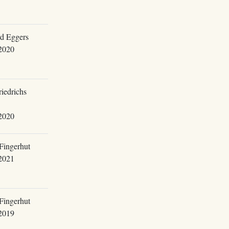
d Eggers
2020
riedrichs
2020
Fingerhut
2021
Fingerhut
2019