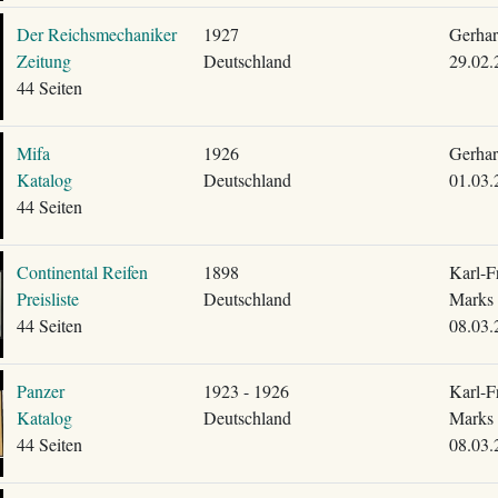
Der Reichsmechaniker
1927
Gerhar
Zeitung
Deutschland
29.02.
44 Seiten
Mifa
1926
Gerhar
Katalog
Deutschland
01.03.
44 Seiten
Continental Reifen
1898
Karl-F
Preisliste
Deutschland
Marks
44 Seiten
08.03.
Panzer
1923 - 1926
Karl-F
Katalog
Deutschland
Marks
44 Seiten
08.03.