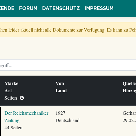
KENDE
FORUM
DATENSCHUTZ
IMPRESSUM
tehen leider aktuell nicht alle Dokumente zur Verfügung. Es kann zu 
Marke
Von
Quell
Art
Land
Hinzu
Seiten
Der Reichsmechaniker
1927
Gerhar
Zeitung
Deutschland
29.02.
44 Seiten