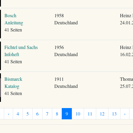
Bosch
1958
Heinz 
Anleitung
Deutschland
24.01.
41 Seiten
Fichtel und Sachs
1956
Heinz 
Infoheft
Deutschland
16.02.
41 Seiten
Bismarck
1911
Thoma
Katalog
Deutschland
25.07.
41 Seiten
«
‹
4
5
6
7
8
9
10
11
12
13
›