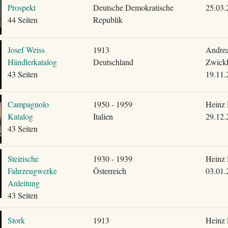
Prospekt
Deutsche Demokratische
25.03.
44 Seiten
Republik
Josef Weiss
1913
Andre
Händlerkatalog
Deutschland
Zwickl
43 Seiten
19.11.
Campagnolo
1950 - 1959
Heinz 
Katalog
Italien
29.12.
43 Seiten
Steirische
1930 - 1939
Heinz 
Fahrzeugwerke
Österreich
03.01.
Anleitung
43 Seiten
Stork
1913
Heinz 