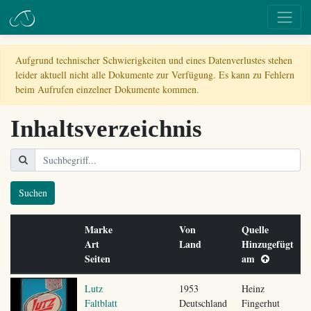
Aufgrund technischer Schwierigkeiten und eines Datenverlustes stehen
leider aktuell nicht alle Dokumente zur Verfügung. Es kann zu Fehlern
beim Aufrufen einzelner Dokumente kommen.
Inhaltsverzeichnis
Suchen
Marke
Von
Quelle
Art
Land
Hinzugefügt
Seiten
am
Lutz
1953
Heinz
Faltblatt
Deutschland
Fingerhut