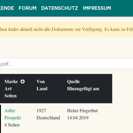
KENDE
FORUM
DATENSCHUTZ
IMPRESSUM
tehen leider aktuell nicht alle Dokumente zur Verfügung. Es kann zu 
Marke
Von
Quelle
Art
Land
Hinzugefügt am
Seiten
Adler
1927
Heinz Fingerhut
Prospekt
Deutschland
14.04.2019
4 Seiten