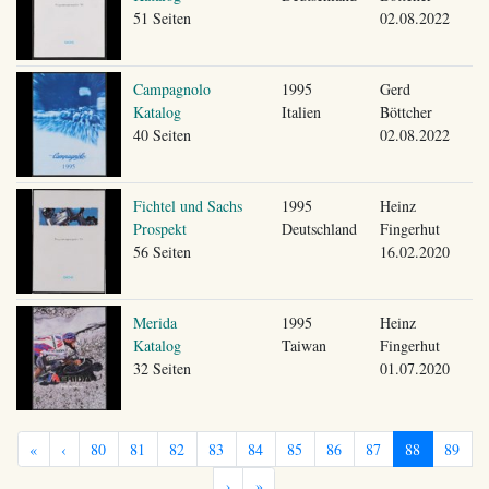
51 Seiten
02.08.2022
Campagnolo
1995
Gerd
Katalog
Italien
Böttcher
40 Seiten
02.08.2022
Fichtel und Sachs
1995
Heinz
Prospekt
Deutschland
Fingerhut
56 Seiten
16.02.2020
Merida
1995
Heinz
Katalog
Taiwan
Fingerhut
32 Seiten
01.07.2020
«
‹
80
81
82
83
84
85
86
87
88
89
›
»