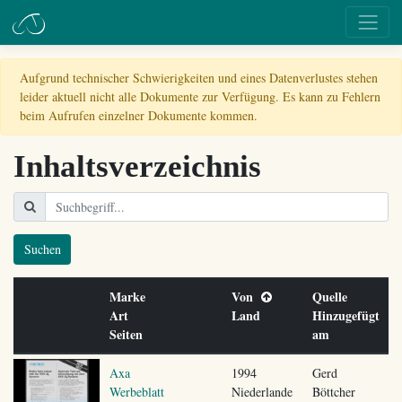
Aufgrund technischer Schwierigkeiten und eines Datenverlustes stehen
leider aktuell nicht alle Dokumente zur Verfügung. Es kann zu Fehlern
beim Aufrufen einzelner Dokumente kommen.
Inhaltsverzeichnis
Suchen
Marke
Von
Quelle
Art
Land
Hinzugefügt
Seiten
am
Axa
1994
Gerd
Werbeblatt
Niederlande
Böttcher