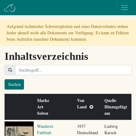
Aufgrund technischer Schwierigkeiten und eines Datenverlustes stehen
leider aktuell nicht alle Dokumente zur Verfügung. Es kann zu Fehlern
beim Aufrufen einzelner Dokumente kommen.
Inhaltsverzeichnis
Suchen
Marke
Von
Quelle
Art
Land
Hinzugefügt
Seiten
am
Wanderer
1937
Ludwig
Faltblatt
Deutschland
Karsch