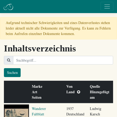
Aufgrund technischer Schwierigkeiten und eines Datenverlustes stehen
leider aktuell nicht alle Dokumente zur Verfügung. Es kann zu Fehlern
beim Aufrufen einzelner Dokumente kommen.
Inhaltsverzeichnis
Suchen
Marke
Von
Quelle
Art
Land
Hinzugefügt
Seiten
am
Wanderer
1937
Ludwig
Faltblatt
Deutschland
Karsch