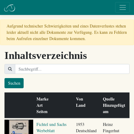
Aufgrund technischer Schwierigkeiten und eines Datenverlustes stehen
leider aktuell nicht alle Dokumente zur Verfügung. Es kann zu Fehlern
beim Aufrufen einzelner Dokumente kommen.
Inhaltsverzeichnis
Suchen
Marke
Von
Quelle
Art
Land
Hinzugefügt
Seiten
am
Fichtel und Sachs
1953
Heinz
Werbeblatt
Deutschland
Fingerhut