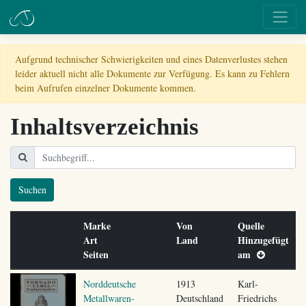
Aufgrund technischer Schwierigkeiten und eines Datenverlustes stehen
leider aktuell nicht alle Dokumente zur Verfügung. Es kann zu Fehlern
beim Aufrufen einzelner Dokumente kommen.
Inhaltsverzeichnis
Suchen
Marke
Von
Quelle
Art
Land
Hinzugefügt
Seiten
am
Norddeutsche
1913
Karl-
Metallwaren-
Deutschland
Friedrichs