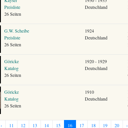
Kayser
1930 - 1935
Preisliste
Deutschland
26 Seiten
G.W. Scheibe
1924
Preisliste
Deutschland
26 Seiten
Göricke
1920 - 1929
Katalog
Deutschland
26 Seiten
Göricke
1910
Katalog
Deutschland
26 Seiten
‹
11
12
13
14
15
16
17
18
19
20
›