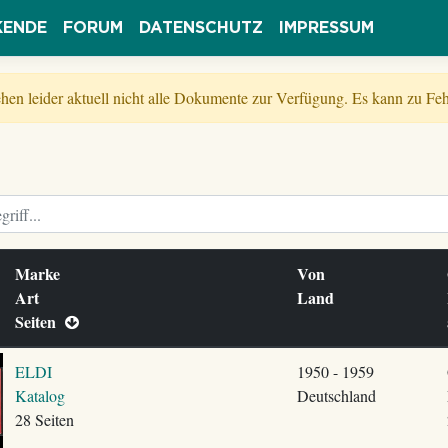
KENDE
FORUM
DATENSCHUTZ
IMPRESSUM
tehen leider aktuell nicht alle Dokumente zur Verfügung. Es kann zu 
Marke
Von
Art
Land
Seiten
ELDI
1950 - 1959
Katalog
Deutschland
28 Seiten