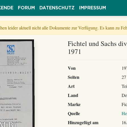
KENDE
FORUM
DATENSCHUTZ
IMPRESSUM
tehen leider aktuell nicht alle Dokumente zur Verfügung. Es kann zu 
Fichtel und Sachs div.
1971
Von
19
Seiten
27
Art
Tei
Land
De
Marke
Fi
Quelle
He
 MiB)
Hinzugefügt am
16