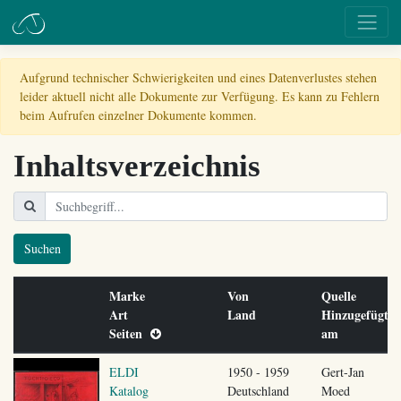
Aufgrund technischer Schwierigkeiten und eines Datenverlustes stehen
leider aktuell nicht alle Dokumente zur Verfügung. Es kann zu Fehlern
beim Aufrufen einzelner Dokumente kommen.
Inhaltsverzeichnis
Suchen
Marke
Von
Quelle
Art
Land
Hinzugefügt
Seiten
am
ELDI
1950 - 1959
Gert-Jan
Katalog
Deutschland
Moed