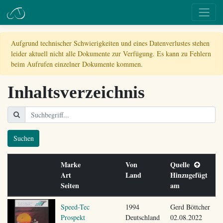
Aufgrund technischer Schwierigkeiten und eines Datenverlustes stehen
leider aktuell nicht alle Dokumente zur Verfügung. Es kann zu Fehlern
beim Aufrufen einzelner Dokumente kommen.
Inhaltsverzeichnis
Suchen
Marke
Von
Quelle
Art
Land
Hinzugefügt
Seiten
am
Speed-Tec
1994
Gerd Böttcher
Prospekt
Deutschland
02.08.2022