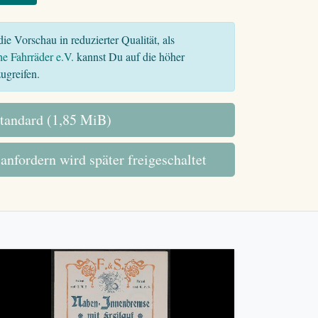
ie Vorschau in reduzierter Qualität, als
he Fahrräder e.V.
kannst Du auf die höher
ugreifen.
tandard (1,85 MiB)
 anfordern wird später freigeschaltet