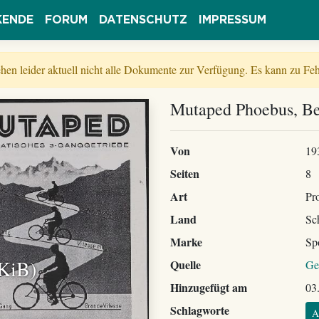
KENDE
FORUM
DATENSCHUTZ
IMPRESSUM
tehen leider aktuell nicht alle Dokumente zur Verfügung. Es kann zu 
Mutaped Phoebus, Be
Von
19
Seiten
8
Art
Pr
Land
Sc
Marke
Sp
 KiB)
Quelle
Ge
Hinzugefügt am
03
Schlagworte
A