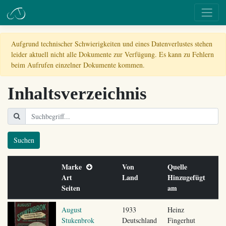
Aufgrund technischer Schwierigkeiten und eines Datenverlustes stehen
leider aktuell nicht alle Dokumente zur Verfügung. Es kann zu Fehlern
beim Aufrufen einzelner Dokumente kommen.
Inhaltsverzeichnis
Suchen
Marke
Von
Quelle
Art
Land
Hinzugefügt
Seiten
am
August
1933
Heinz
Stukenbrok
Deutschland
Fingerhut