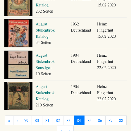
Katalog
15.02.2020
232 Seiten
August
1932
Heinz
Stukenbrok
Deutschland
Fingerhut
Katalog
15.02.2020
34 Seiten
August
1904
Heinz
Stukenbrok
Deutschland
Fingerhut
Sonstiges
22.02.2020
10 Seiten
August
1904
Heinz
Stukenbrok
Deutschland
Fingerhut
Katalog
22.02.2020
210 Seiten
«
‹
79
80
81
82
83
84
85
86
87
88
›
»