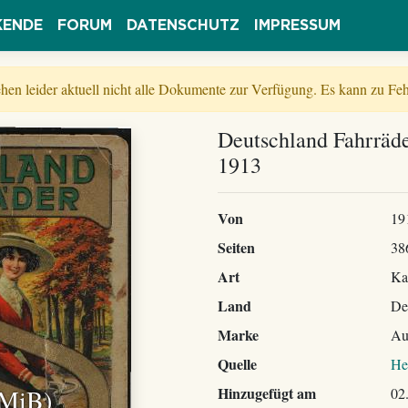
KENDE
FORUM
DATENSCHUTZ
IMPRESSUM
tehen leider aktuell nicht alle Dokumente zur Verfügung. Es kann zu 
Deutschland Fahrräde
1913
Von
19
Seiten
38
Art
Ka
Land
De
Marke
Au
Quelle
He
 MiB)
Hinzugefügt am
02