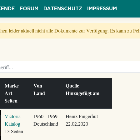
KENDE
FORUM
DATENSCHUTZ
IMPRESSUM
tehen leider aktuell nicht alle Dokumente zur Verfügung. Es kann zu 
Marke
Von
Quelle
Art
Land
Hinzugefügt am
Seiten
Victoria
1960 - 1969
Heinz Fingerhut
Katalog
Deutschland
22.02.2020
13 Seiten