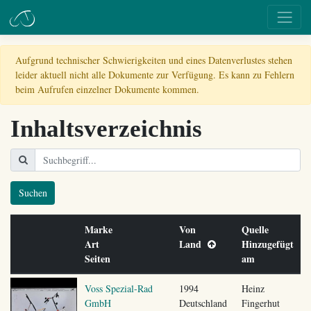
Aufgrund technischer Schwierigkeiten und eines Datenverlustes stehen
leider aktuell nicht alle Dokumente zur Verfügung. Es kann zu Fehlern
beim Aufrufen einzelner Dokumente kommen.
Inhaltsverzeichnis
Suchen
Marke
Von
Quelle
Art
Land
Hinzugefügt
Seiten
am
Voss Spezial-Rad
1994
Heinz
GmbH
Deutschland
Fingerhut