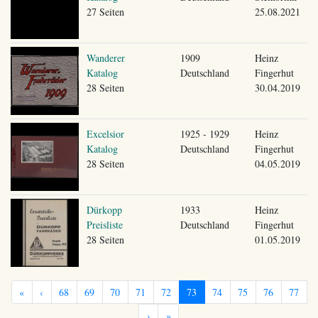
27 Seiten
25.08.2021
Wanderer
1909
Heinz
Katalog
Deutschland
Fingerhut
28 Seiten
30.04.2019
Excelsior
1925 - 1929
Heinz
Katalog
Deutschland
Fingerhut
28 Seiten
04.05.2019
Dürkopp
1933
Heinz
Preisliste
Deutschland
Fingerhut
28 Seiten
01.05.2019
«
‹
68
69
70
71
72
73
74
75
76
77
›
»