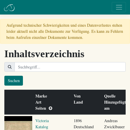
Aufgrund technischer Schwierigkeiten und eines Datenverlustes stehen
leider aktuell nicht alle Dokumente zur Verfügung. Es kann zu Fehlern
beim Aufrufen einzelner Dokumente kommen.
Inhaltsverzeichnis
Suchen
Marke
Von
Quelle
Art
Land
Hinzugefügt
Seiten
am
Victoria
1896
Andreas
Katalog
Deutschland
Zwicklbauer