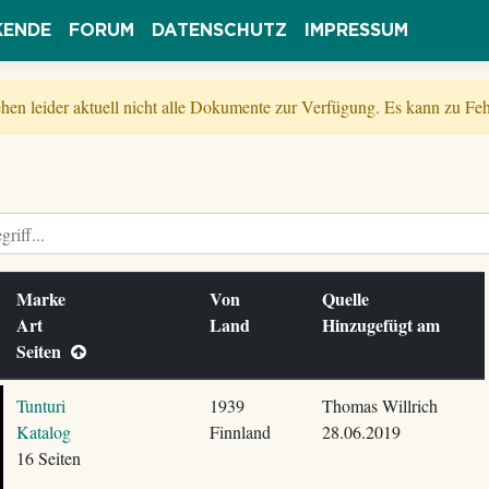
KENDE
FORUM
DATENSCHUTZ
IMPRESSUM
tehen leider aktuell nicht alle Dokumente zur Verfügung. Es kann zu 
Marke
Von
Quelle
Art
Land
Hinzugefügt am
Seiten
Tunturi
1939
Thomas Willrich
Katalog
Finnland
28.06.2019
16 Seiten