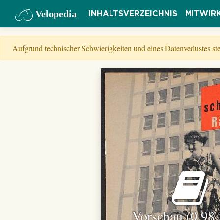
Velopedia
INHALTSVERZEICHNIS
MITWIR
Aufgrund technischer Schwierigkeiten und eines Datenverlustes s
Vorschau (0,98