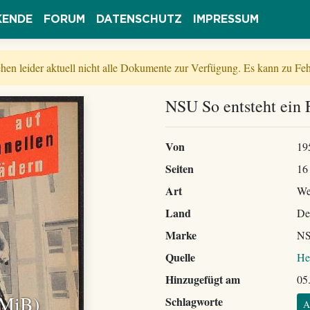
KENDE
FORUM
DATENSCHUTZ
IMPRESSUM
tehen leider aktuell nicht alle Dokumente zur Verfügung. Es kann zu 
NSU So entsteht ein 
Von
19
Seiten
16
Art
We
Land
De
Marke
N
Quelle
He
Hinzugefügt am
05
 MiB)
Schlagworte
A