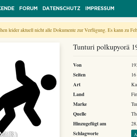
KENDE
FORUM
DATENSCHUTZ
IMPRESSUM
tehen leider aktuell nicht alle Dokumente zur Verfügung. Es kann zu 
Tunturi polkupyorä 1
Von
19
Seiten
16
Art
Ka
Land
Fi
Marke
Tu
Quelle
Th
Hinzugefügt am
28
 MiB)
Schlagworte
A