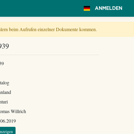
ANMELDEN
Fehlern beim Aufrufen einzelner Dokumente kommen.
939
39
talog
nnland
nturi
omas Willrich
.06.2019
nzeigen