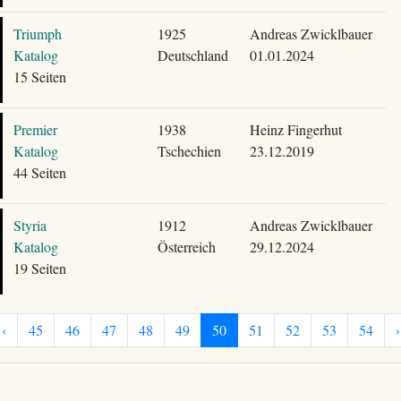
Triumph
1925
Andreas Zwicklbauer
Katalog
Deutschland
01.01.2024
15 Seiten
Premier
1938
Heinz Fingerhut
Katalog
Tschechien
23.12.2019
44 Seiten
Styria
1912
Andreas Zwicklbauer
Katalog
Österreich
29.12.2024
19 Seiten
‹
45
46
47
48
49
50
51
52
53
54
›