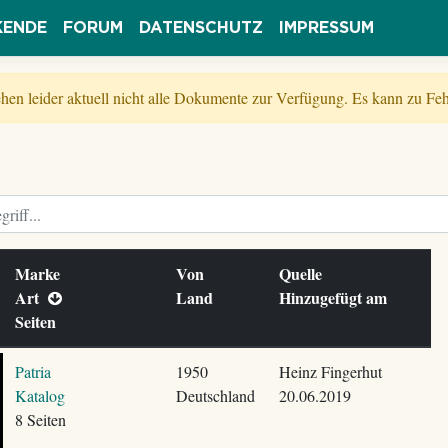
KENDE
FORUM
DATENSCHUTZ
IMPRESSUM
tehen leider aktuell nicht alle Dokumente zur Verfügung. Es kann zu 
Marke
Von
Quelle
Art
Land
Hinzugefügt am
Seiten
Patria
1950
Heinz Fingerhut
Katalog
Deutschland
20.06.2019
8 Seiten