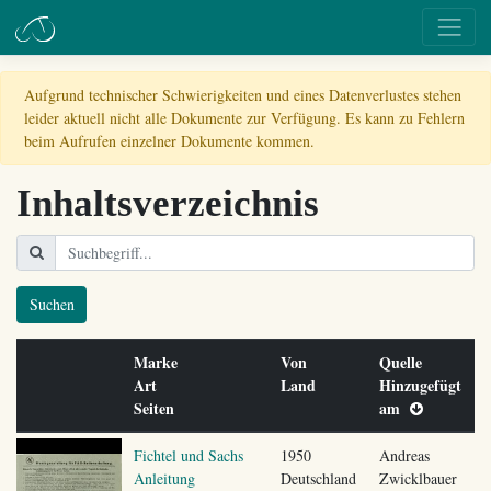
Aufgrund technischer Schwierigkeiten und eines Datenverlustes stehen
leider aktuell nicht alle Dokumente zur Verfügung. Es kann zu Fehlern
beim Aufrufen einzelner Dokumente kommen.
Inhaltsverzeichnis
Suchen
Marke
Von
Quelle
Art
Land
Hinzugefügt
Seiten
am
Fichtel und Sachs
1950
Andreas
Anleitung
Deutschland
Zwicklbauer