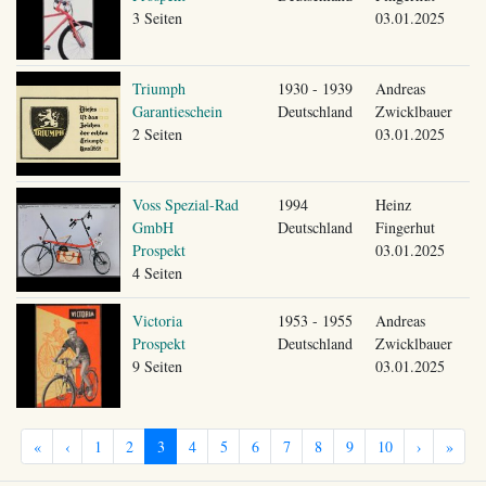
3 Seiten
03.01.2025
Triumph
1930 - 1939
Andreas
Garantieschein
Deutschland
Zwicklbauer
2 Seiten
03.01.2025
Voss Spezial-Rad
1994
Heinz
GmbH
Deutschland
Fingerhut
Prospekt
03.01.2025
4 Seiten
Victoria
1953 - 1955
Andreas
Prospekt
Deutschland
Zwicklbauer
9 Seiten
03.01.2025
«
‹
1
2
3
4
5
6
7
8
9
10
›
»