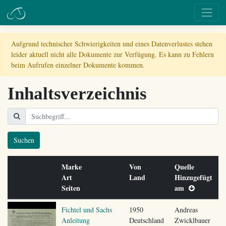
Aufgrund technischer Schwierigkeiten und eines Datenverlustes stehen
leider aktuell nicht alle Dokumente zur Verfügung. Es kann zu Fehlern
beim Aufrufen einzelner Dokumente kommen.
Inhaltsverzeichnis
Suchen
Marke
Von
Quelle
Art
Land
Hinzugefügt
Seiten
am
Fichtel und Sachs
1950
Andreas
Anleitung
Deutschland
Zwicklbauer