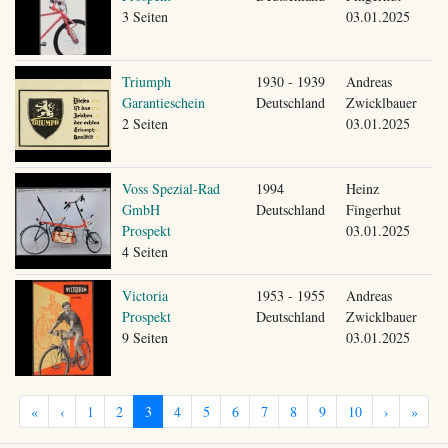
3 Seiten
03.01.2025
Triumph
1930 - 1939
Andreas
Garantieschein
Deutschland
Zwicklbauer
2 Seiten
03.01.2025
Voss Spezial-Rad
1994
Heinz
GmbH
Deutschland
Fingerhut
Prospekt
03.01.2025
4 Seiten
Victoria
1953 - 1955
Andreas
Prospekt
Deutschland
Zwicklbauer
9 Seiten
03.01.2025
«
‹
1
2
3
4
5
6
7
8
9
10
›
»