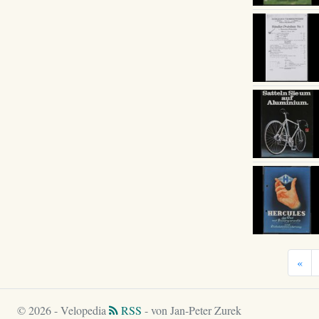
«
© 2026 - Velopedia
RSS
- von Jan-Peter Zurek