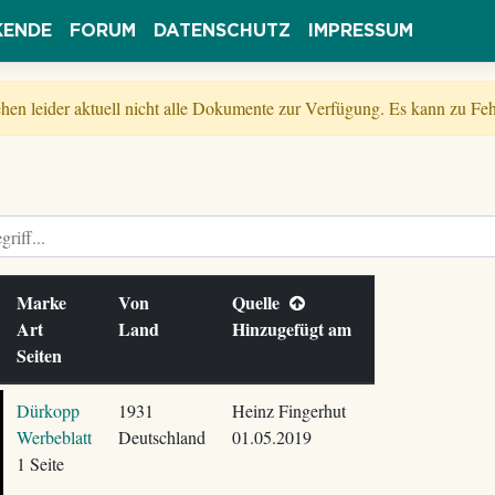
KENDE
FORUM
DATENSCHUTZ
IMPRESSUM
tehen leider aktuell nicht alle Dokumente zur Verfügung. Es kann zu 
Marke
Von
Quelle
Art
Land
Hinzugefügt am
Seiten
Dürkopp
1931
Heinz Fingerhut
Werbeblatt
Deutschland
01.05.2019
1 Seite