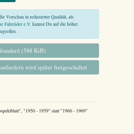
ie Vorschau in reduzierter Qualität, als
he Fahrräder e.V.
kannst Du auf die höher
ugreifen.
tandard (588 KiB)
 anfordern wird später freigeschaltet
ospektblatt", "1950 - 1959" statt "1960 - 1969"