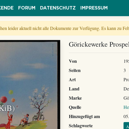
KENDE
FORUM
DATENSCHUTZ
IMPRESSUM
tehen leider aktuell nicht alle Dokumente zur Verfügung. Es kann zu 
Görickewerke Prospek
Von
19
Seiten
3
Art
Pr
Land
De
Marke
Gö
 KiB)
Quelle
He
Hinzugefügt am
05
Schlagworte
A