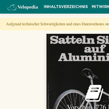
Velopedia
INHALTSVERZEICHNIS
MITWIR
Aufgrund technischer Schwierigkeiten und eines Datenverlustes s
Vorschau (776