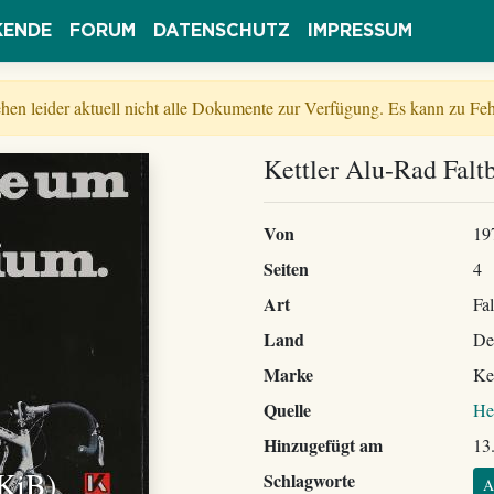
KENDE
FORUM
DATENSCHUTZ
IMPRESSUM
tehen leider aktuell nicht alle Dokumente zur Verfügung. Es kann zu 
Kettler Alu-Rad Faltb
Von
19
Seiten
4
Art
Fal
Land
De
Marke
Ket
Quelle
He
Hinzugefügt am
13
 KiB)
Schlagworte
A