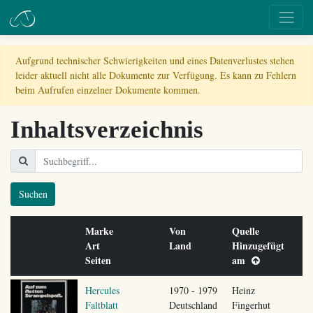
Aufgrund technischer Schwierigkeiten und eines Datenverlustes stehen
leider aktuell nicht alle Dokumente zur Verfügung. Es kann zu Fehlern
beim Aufrufen einzelner Dokumente kommen.
Inhaltsverzeichnis
Suchen
Marke
Von
Quelle
Art
Land
Hinzugefügt
Seiten
am
Hercules
1970 - 1979
Heinz
Faltblatt
Deutschland
Fingerhut