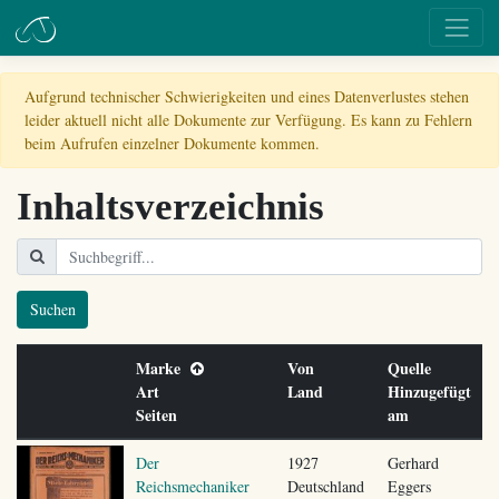
Aufgrund technischer Schwierigkeiten und eines Datenverlustes stehen
leider aktuell nicht alle Dokumente zur Verfügung. Es kann zu Fehlern
beim Aufrufen einzelner Dokumente kommen.
Inhaltsverzeichnis
Suchen
Marke
Von
Quelle
Art
Land
Hinzugefügt
Seiten
am
Der
1927
Gerhard
Reichsmechaniker
Deutschland
Eggers