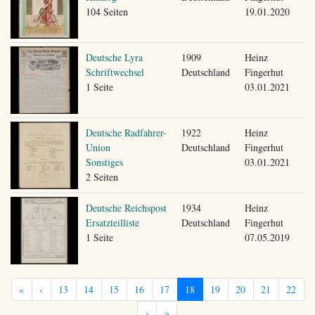
104 Seiten
19.01.2020
Deutsche Lyra
1909
Heinz
Schriftwechsel
Deutschland
Fingerhut
1 Seite
03.01.2021
Deutsche Radfahrer-
1922
Heinz
Union
Deutschland
Fingerhut
Sonstiges
03.01.2021
2 Seiten
Deutsche Reichspost
1934
Heinz
Ersatzteilliste
Deutschland
Fingerhut
1 Seite
07.05.2019
«
‹
13
14
15
16
17
18
19
20
21
22
›
»