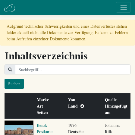
Aufgrund technischer Schwierigkeiten und eines Datenverlustes stehen
leider aktuell nicht alle Dokumente zur Verfügung. Es kann zu Fehlern
beim Aufrufen einzelner Dokumente kommen.
Inhaltsverzeichnis
Suchen
Marke
Von
Quelle
Art
Land
Hinzugefügt
Seiten
am
Renak
1976
Johannes
Postkarte
Deutsche
Rilk