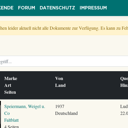
KENDE
FORUM
DATENSCHUTZ
IMPRESSUM
tehen leider aktuell nicht alle Dokumente zur Verfügung. Es kann zu 
Marke
Von
Que
Art
Land
Hin
Seiten
Speiermann, Weigel u.
1937
Lud
Co
Deutschland
22.
Faltblatt
4 Seiten