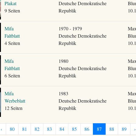
Plakat
Deutsche Demokratische
Blu
9 Seiten
Republik
10.
Mifa
1970 - 1979
Max
Faltblatt
Deutsche Demokratische
Blu
4 Seiten
Republik
10.
Mifa
1980
Max
Faltblatt
Deutsche Demokratische
Blu
6 Seiten
Republik
10.
Mifa
1983
Max
Werbeblatt
Deutsche Demokratische
Blu
12 Seiten
Republik
10.
‹
80
81
82
83
84
85
86
87
88
89
›