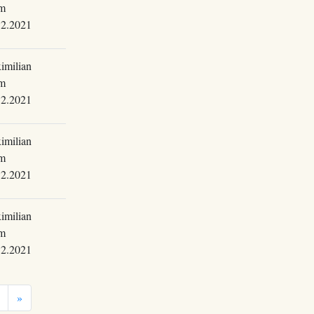
m
12.2021
imilian
m
12.2021
imilian
m
12.2021
imilian
m
12.2021
»