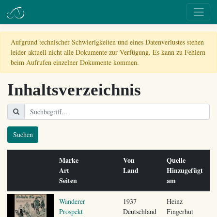
Aufgrund technischer Schwierigkeiten und eines Datenverlustes stehen
leider aktuell nicht alle Dokumente zur Verfügung. Es kann zu Fehlern
beim Aufrufen einzelner Dokumente kommen.
Inhaltsverzeichnis
Suchen
Marke
Von
Quelle
Art
Land
Hinzugefügt
Seiten
am
Wanderer
1937
Heinz
Prospekt
Deutschland
Fingerhut