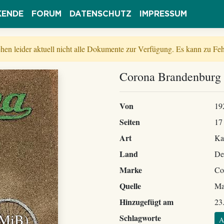
KENDE
FORUM
DATENSCHUTZ
IMPRESSUM
tehen leider aktuell nicht alle Dokumente zur Verfügung. Es kann zu 
Corona Brandenburg 
Von
19
Seiten
17
Art
Ka
Land
De
Marke
Co
Quelle
Ma
Hinzugefügt am
23
 MiB)
Schlagworte
A